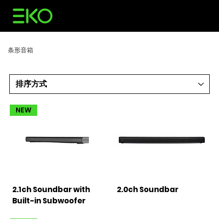
条形音箱
NEW
2.1ch Soundbar with
2.0ch Soundbar
Built-in Subwoofer