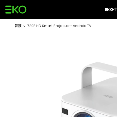
EKO
音频
>
720P HD Smart Projector - Android TV