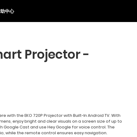
帮助中心
art Projector -
 with the EKO 720P Projector with Built-In Android TV. With
mens, enjoy bright and clear visuals on a screen size of up to
ith Google Cast and use Hey Google for voice control. The
dio, while the remote control ensures easy navigation.