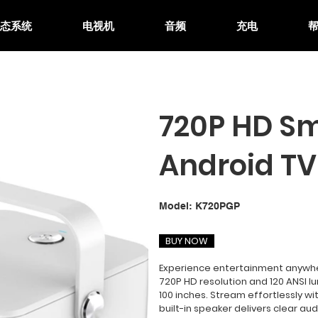
生态系统
电视机
音频
充电
720P HD Sm
Android TV
SKU
Model:
K720PGP
K720PGP
BUY NOW
Experience entertainment anywhere
720P HD resolution and 120 ANSI lu
100 inches. Stream effortlessly w
built-in speaker delivers clear au