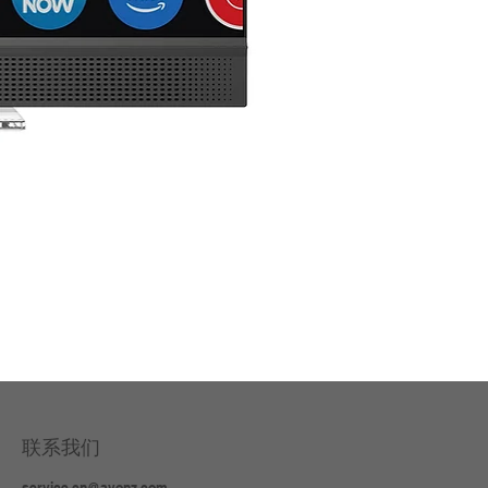
3 in
联系我们
service.cn@ayonz.com